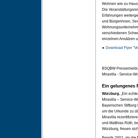
Wohnen wie zu Hause
Die Veranstaltungsrei
Erfahrungen weiterge
und Bürgerinnen, Seni
Wohnungsunternehmen
verschiedenen Schwe
einzelnen Ansätzen 
Download Flyer "Ve
BSQBW Pressemeldung
Miravilla - Service-
Ein gelungenes R
Würzburg.
„Ein echte
Miravilla – Service-
Bayerischen Stiftung 
um die Urkunde zu üb
Miravilla rezertifizi
und Matthias Rüth, b
Würzburg, freuen sic
Bereits 2002, als die