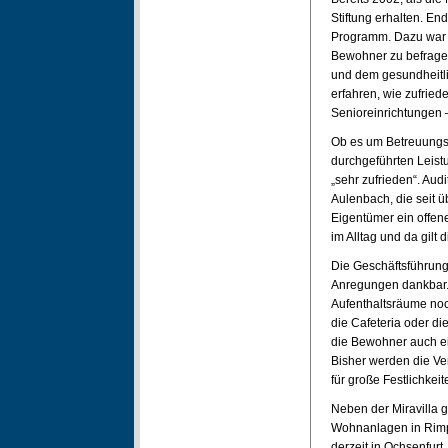
Stiftung erhalten. En
Programm. Dazu war d
Bewohner zu befragen
und dem gesundheitli
erfahren, wie zufrie
Senioreinrichtungen –
Ob es um Betreuungsz
durchgeführten Leistu
„sehr zufrieden“. Aud
Aulenbach, die seit ü
Eigentümer ein offene
im Alltag und da gilt d
Die Geschäftsführung
Anregungen dankbar.
Aufenthaltsräume noch
die Cafeteria oder d
die Bewohner auch ei
Bisher werden die Ve
für große Festlichkeit
Neben der Miravilla 
Wohnanlagen in Rimpa
derzeit in Ochsenfur