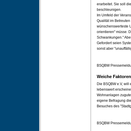
erarbeitet. Sie soll
beschleunigen.
Im Umfeld der Veranst
Qualität im Betreute
wünschenswerteste U
orientieren" müsse. D
Schwankungen." Aber
Gefordert seien Syste
sonst aber "unauffäll
BSQBW Pressemeldun
Weiche Faktoren
Die BSQBW e.V, will 
lebenswert erscheinen 
Wohnanlagen zugute 
eigene Befragung di
Besuches des "Stadtga
BSQBW Pressemeldun