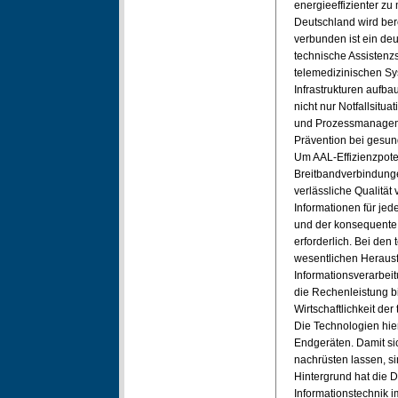
energieeffizienter zu
Deutschland wird ber
verbunden ist ein deu
technische Assistenz
telemedizinischen S
Infrastrukturen aufba
nicht nur Notfallsitu
und Prozessmanageme
Prävention bei gesun
Um AAL-Effizienzpote
Breitbandverbindung
verlässliche Qualität
Informationen für je
und der konsequente 
erforderlich. Bei den
wesentlichen Herausf
Informationsverarbei
die Rechenleistung b
Wirtschaftlichkeit der
Die Technologien hier
Endgeräten. Damit si
nachrüsten lassen, s
Hintergrund hat die 
Informationstechnik