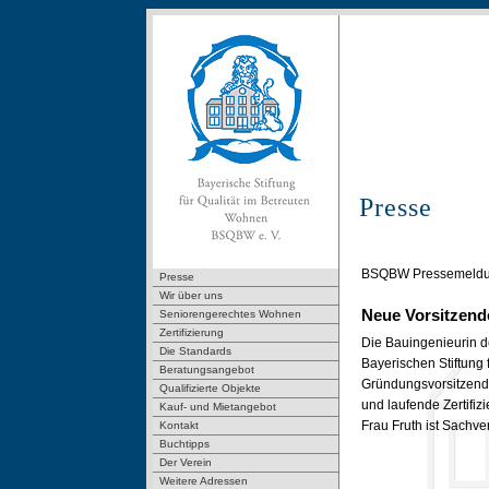
Presse
BSQBW Pressemeldun
Presse
Wir über uns
Neue Vorsitzende
Seniorengerechtes Wohnen
Zertifizierung
Die Bauingenieurin d
Die Standards
Bayerischen Stiftung 
Beratungsangebot
Gründungsvorsitzend
Qualifizierte Objekte
und laufende Zertifiz
Kauf- und Mietangebot
Frau Fruth ist Sachve
Kontakt
Buchtipps
Der Verein
Weitere Adressen