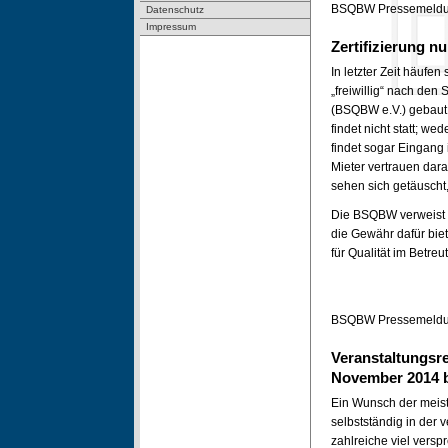
BSQBW Pressemeldun
Datenschutz
Impressum
Zertifizierung n
In letzter Zeit häufe
„freiwillig“ nach den
(BSQBW e.V.) gebaut. 
findet nicht statt; w
findet sogar Eingang 
Mieter vertrauen dar
sehen sich getäuscht, 
Die BSQBW verweist da
die Gewähr dafür biet
für Qualität im Betr
BSQBW Pressemeldun
Veranstaltungsr
November 2014 b
Ein Wunsch der meist
selbstständig in der 
zahlreiche viel vers