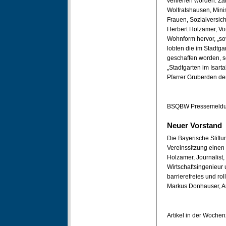
verliehen worden. Zah
Wolfratshausen, Minist
Frauen, Sozialversic
Herbert Holzamer, Vo
Wohnform hervor, „sov
lobten die im Stadtgar
geschaffen worden, so
„Stadtgarten im Isart
Pfarrer Gruberden de
BSQBW Pressemeldun
Neuer Vorstand
Die Bayerische Stiftu
Vereinssitzung einen 
Holzamer, Journalist, 2
Wirtschaftsingenieur
barrierefreies und r
Markus Donhauser, Ar
Artikel in der Woche